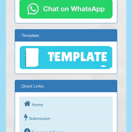
.:Template:.
.:Quick Links:.

Home

Submission
