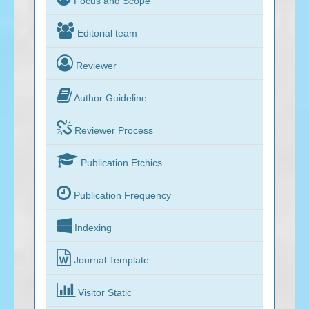
Focus and Scope

Editorial team

Reviewer

Author Guideline

Reviewer Process

Publication Etchics

Publication Frequency

Indexing

Journal Template

Visitor Static