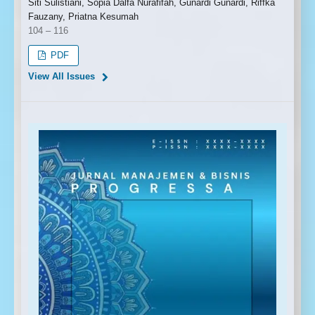
Siti Sulistiani, Sopia Dalfa Nurafifah, Gunardi Gunardi, Riffka
Fauzany, Priatna Kesumah
104 – 116
PDF
View All Issues