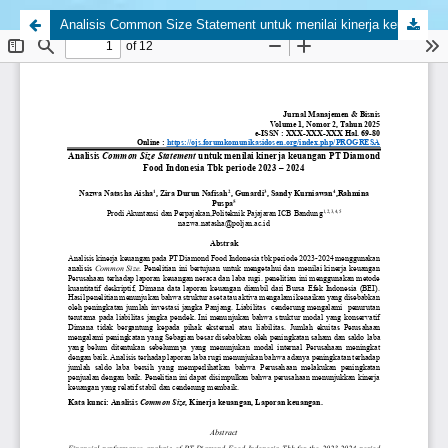
Analisis Common Size Statement untuk menilai kinerja keuangan PT Diamond Food Indonesia Tbk periode 2023 - 2024