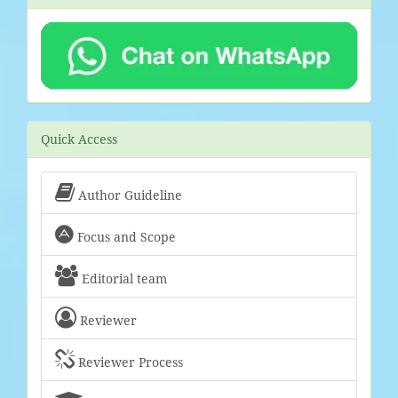
Quick Access

Author Guideline

Focus and Scope

Editorial team

Reviewer

Reviewer Process